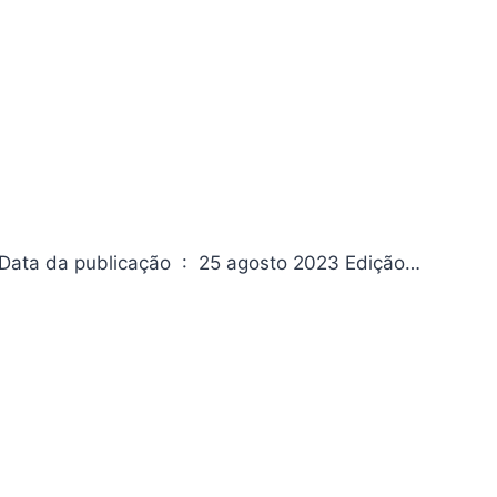
Homem-aranha: a última Caçada de Kraven Editora ‏ : ‎ Panini Data da publicação ‏ : ‎ 25 agosto 2023 Edição…