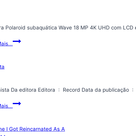
04)
a Polaroid subaquática Wave 18 MP 4K UHD com LCD e 
Câmera
ais...
Polaroid
subaquática
Wave
18
MP
4K
UHD
O
ais...
com
pianista
LCD
e
USB