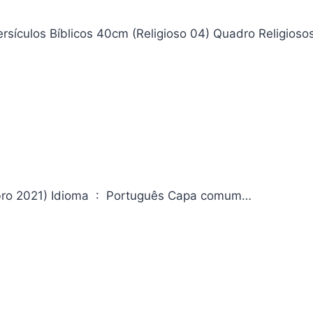
rsículos Bíblicos 40cm (Religioso 04) Quadro Religioso
Vinland Saga Vol. 25 Editora ‏ : ‎ Panini; 25ª edição (17 dezembro 2021) Idioma ‏ : ‎ Português Capa comum…