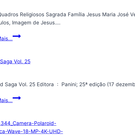
Quadros Religiosos Sagrada Família Jesus Maria José Ve
culos, Imagem de Jesus….
Kit
ais...
2
Quadros
Religiosos
Sagrada
Família
Jesus
Maria
Vinland
ais...
José
Saga
Versículos
Vol.
Bíblicos
25
40cm
(Religioso