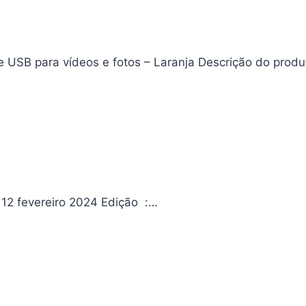
USB para vídeos e fotos – Laranja Descrição do prod
O pianista Da editora Editora ‏ : ‎ Record Data da publicação ‏ : ‎ 12 fevereiro 2024 Edição ‏ :…