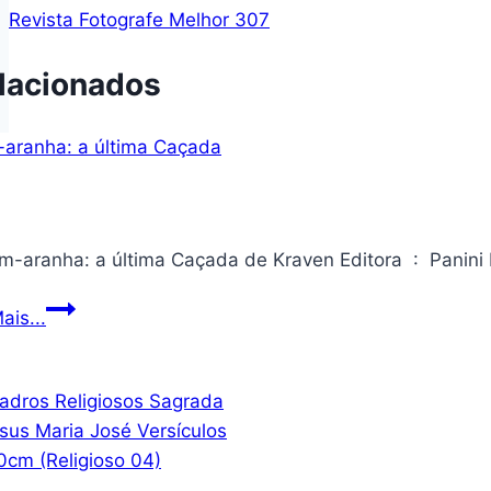
Revista Fotografe Melhor 307
lacionados
Homem-
ais...
aranha:
a
última
Caçada
de
Kraven