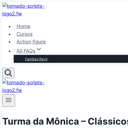
Pular
para
o
Home
Conteúdo
Cursos
Action figure
All FAQs
Famílias Revit
Turma da Mônica – Clássico