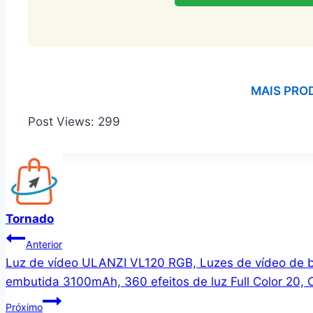
MAIS PRO
Post Views:
299
Tornado
Navegação
Anterior
Luz de vídeo ULANZI VL120 RGB, Luzes de vídeo de b
de
embutida 3100mAh, 360 efeitos de luz Full Color 20,
Post
Próximo