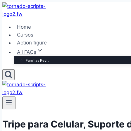
Pular
para
o
Home
Conteúdo
Cursos
Action figure
All FAQs
Famílias Revit
Tripe para Celular, Suporte 