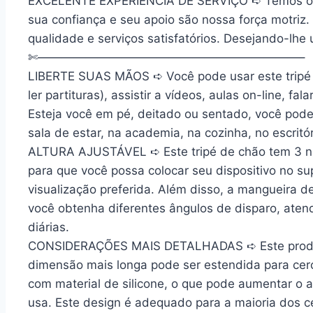
EXCELENTE EXPERIÊNCIA DE SERVIÇO
➪ Temos o 
sua confiança e seu apoio são nossa força motriz
qualidade e serviços satisfatórios. Desejando-lhe
✄——————————————————————–
LIBERTE SUAS MÃOS ➪ Você pode usar este tripé p
ler partituras), assistir a vídeos, aulas on-line, f
Esteja você em pé, deitado ou sentado, você pode
sala de estar, na academia, na cozinha, no escritór
ALTURA AJUSTÁVEL ➪ Este tripé de chão tem 3 nív
para que você possa colocar seu dispositivo no su
visualização preferida. Além disso, a mangueira 
você obtenha diferentes ângulos de disparo, ate
diárias.
CONSIDERAÇÕES MAIS DETALHADAS ➪ Este produto
dimensão mais longa pode ser estendida para cerc
com material de silicone, o que pode aumentar o at
usa. Este design é adequado para a maioria dos c