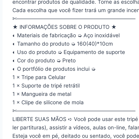
encontrar produtos de qualidade. Torne as escolh
Cada escolha que você fizer trará um grande incen
✄——————————————————————–
★ INFORMAÇÕES SOBRE O PRODUTO ★
◐ Materiais de fabricação ➭ Aço inoxidável
◐ Tamanho do produto ➭ 160(40)*10cm
◐ Uso do produto ➭ Equipamento de suporte
◐ Cor do produto ➭ Preto
◐ O portfólio de produtos inclui ➭
1 × Tripe para Celular
1 × Suporte de tripé retrátil
1 × Mangueira de metal
1 × Clipe de silicone de mola
✄——————————————————————–
LIBERTE SUAS MÃOS
➪ Você pode usar este tripé
ler partituras), assistir a vídeos, aulas on-line, f
Esteja você em pé, deitado ou sentado, você pode