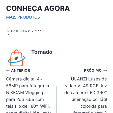
CONHEÇA AGORA
MAIS PRODUTOS
Post Views:
277
Tornado
Navegação
ANTERIOR
PRÓXIMO
Câmera digital 4K
ULANZI Luzes de
de
56MP para fotografia
vídeo VL49 RGB, luz
Post
NIKICAM Vlogging
de câmera LED 360°
para YouTube com
iluminação portátil
tela flip de 180°, WiFi,
colorida para