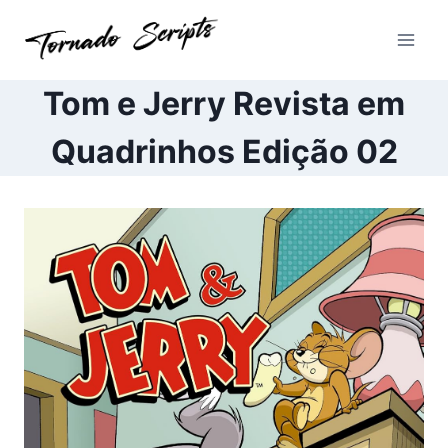
Pular
para
o
Conteúdo
Tom e Jerry Revista em
Quadrinhos Edição 02