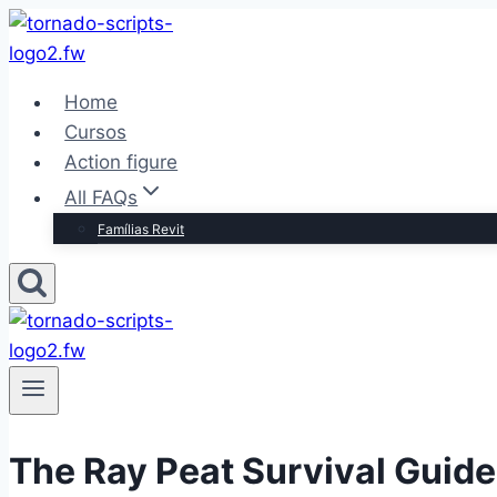
Pular
para
o
Home
Conteúdo
Cursos
Action figure
All FAQs
Famílias Revit
The Ray Peat Survival Guide