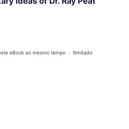
tary Ideas of Dr. Ray Peat
Quantidade de dispositivos em que é possível ler este eBook ao mesmo tempo ‏ : ‎ Ilimitado