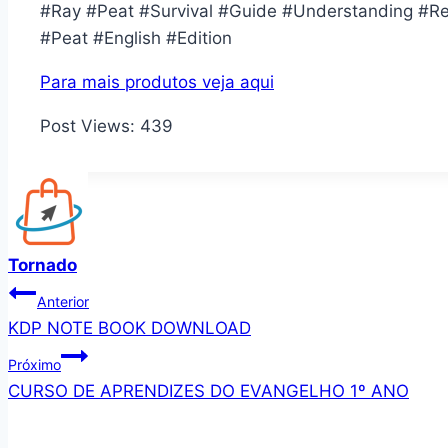
#Ray #Peat #Survival #Guide #Understanding #Real
#Peat #English #Edition
Para mais produtos veja aqui
Post Views:
439
Tornado
Navegação
Anterior
KDP NOTE BOOK DOWNLOAD
de
Próximo
Post
CURSO DE APRENDIZES DO EVANGELHO 1º ANO