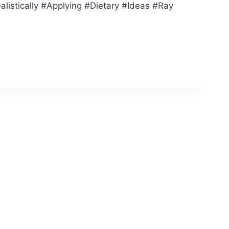
istically #Applying #Dietary #Ideas #Ray