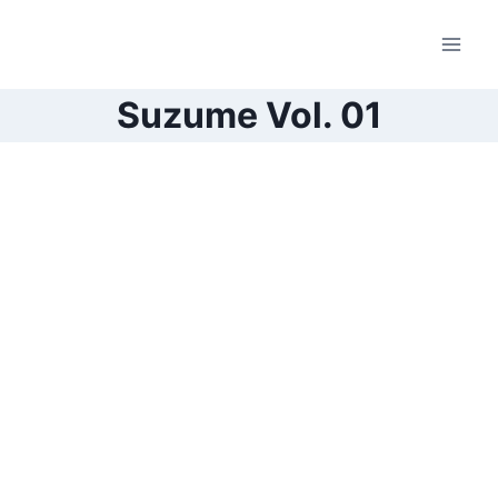
Pular
para
o
Conteúdo
Suzume Vol. 01