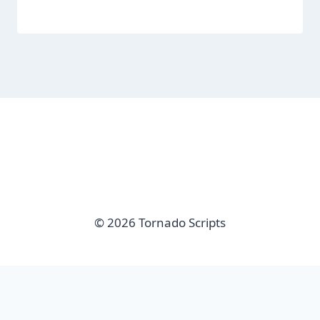
© 2026 Tornado Scripts
imunify-bot-check
Sair da versão mobile