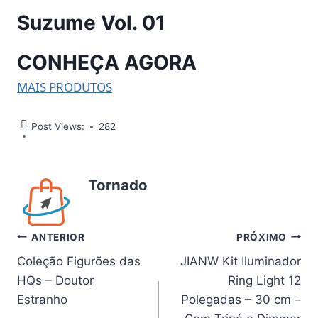
Suzume Vol. 01
CONHEÇA AGORA
MAIS PRODUTOS
Post Views:
282
Tornado
Navegação
ANTERIOR
PRÓXIMO
Coleção Figurões das
JIANW Kit Iluminador
de
HQs – Doutor
Ring Light 12
Post
Estranho
Polegadas – 30 cm –