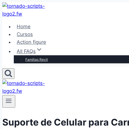
Pular
para
o
Home
Conteúdo
Cursos
Action figure
All FAQs
Famílias Revit
Suporte de Celular para Car