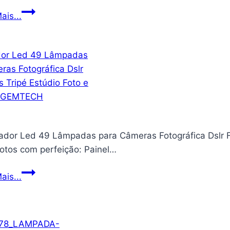
Luminária
ais...
de
led
Recarregável
Armário
Com
Imã
Branco
Frio
nador Led 49 Lâmpadas para Câmeras Fotográfica Dslr 
e
fotos com perfeição: Painel…
Quente
+
Iluminador
ais...
Adaptador
Led
para
49
Tomada
Lâmpadas
CBRN18536
para