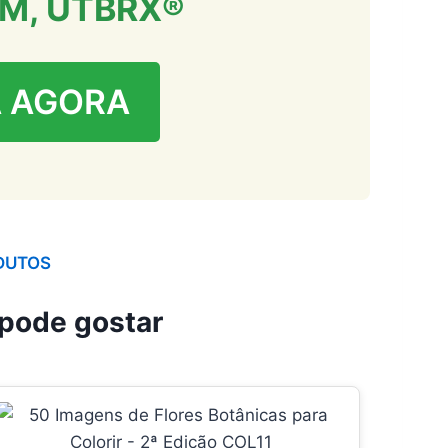
UM, UTBRX®
 AGORA
DUTOS
pode gostar