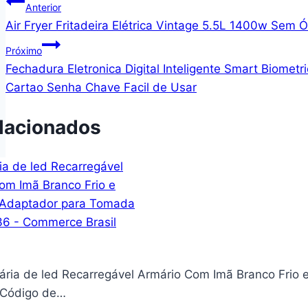
Navegação
Anterior
Air Fryer Fritadeira Elétrica Vintage 5.5L 1400w Sem 
de
Próximo
Post
Fechadura Eletronica Digital Inteligente Smart Biome
Cartao Senha Chave Facil de Usar
lacionados
ária de led Recarregável Armário Com Imã Branco Fr
l Código de…