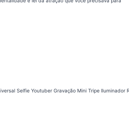
mentalidade e lei da atração que você precisava para
iversal Selfie Youtuber Gravação Mini Tripe Iluminador 