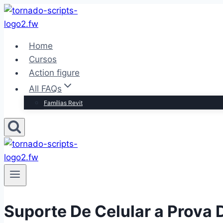
Pular
para
o
Home
Conteúdo
Cursos
Action figure
All FAQs
Famílias Revit
Suporte De Celular a Prova 