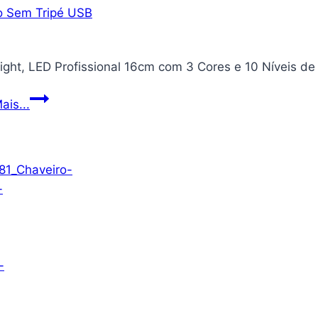
ight, LED Profissional 16cm com 3 Cores e 10 Níveis de
Ring
ais...
Light,
LED
Profissional
16cm
com
3
Cores
e
10
Níveis
de