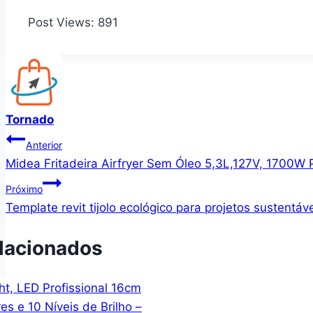
Post Views:
891
Tornado
Navegação
Anterior
Midea Fritadeira Airfryer Sem Óleo 5,3L,127V, 1700W
de
Próximo
Post
Template revit tijolo ecológico para projetos sustentá
lacionados