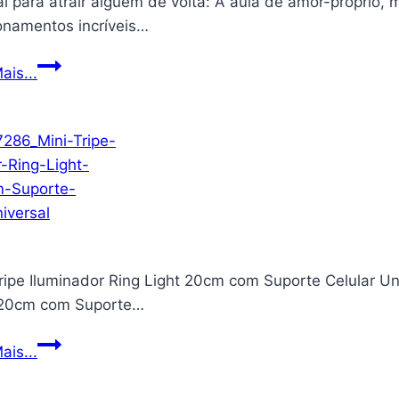
 para atrair alguém de volta: A aula de amor-próprio, 
ionamentos incríveis…
Manual
ais...
para
atrair
alguém
de
volta:
A
aula
de
ripe Iluminador Ring Light 20cm com Suporte Celular Un
amor-
 20cm com Suporte…
próprio,
mentalidade
Mini
ais...
e
Tripe
lei
Iluminador