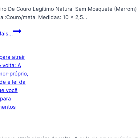
Brilho
ro De Couro Legítimo Natural Sem Mosquete (Marrom) Cha
–
ial:Couro/metal Medidas: 10 x 2,5…
Iluminação
Sem
Chaveiro
ais...
Tripé
De
USB
Couro
Legítimo
Natural
Sem
Mosquete
(Marrom)