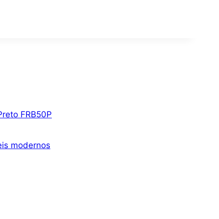
 Preto FRB50P
veis modernos