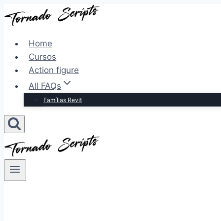
Pular
para
o
Home
Conteúdo
Cursos
Action figure
All FAQs
Famílias Revit