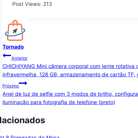
Post Views:
213
Tornado
Navegação
Anterior
CHICHIYANG Mini câmera corporal com lente rotativa 
de
infravermelha, 128 GB, armazenamento de cartão TF,
Post
Próximo
Anel de luz de selfie com 3 modos de brilho, configur
iluminação para fotografia de telefone (preto)
lacionados