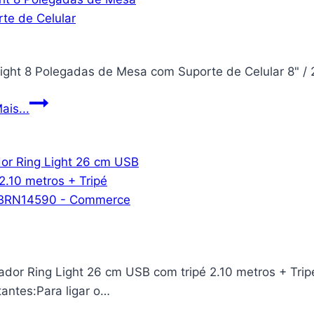
Light 8 Polegadas de Mesa com Suporte de Celular 8" /
Ring
ais...
Light
8
Polegadas
de
Mesa
com
Suporte
de
nador Ring Light 26 cm USB com tripé 2.10 metros + Tr
Celular
antes:Para ligar o…