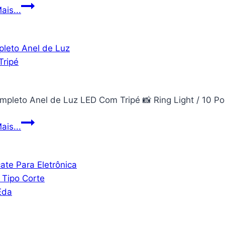
Iluminador
ais...
Ring
Light
26
cm
USB
com
ompleto Anel de Luz LED Com Tripé 📸 Ring Light / 10 P
tripé
2.10
Kit
ais...
metros
Completo
+
Anel
Tripé
de
Flexível
Luz
CBRN14590
LED
–
Com
Commerce
Tripé
Brasil