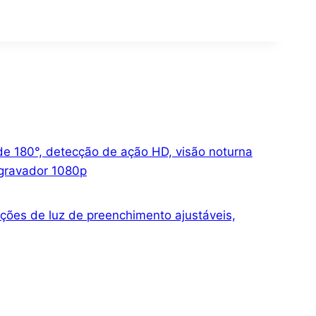
de 180°, detecção de ação HD, visão noturna
 gravador 1080p
ações de luz de preenchimento ajustáveis,