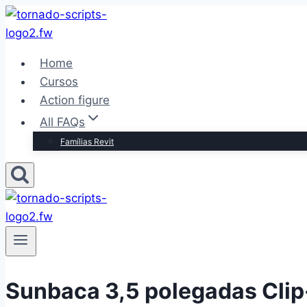
Pular
para
o
Home
Conteúdo
Cursos
Action figure
All FAQs
Famílias Revit
Sunbaca 3,5 polegadas Clip