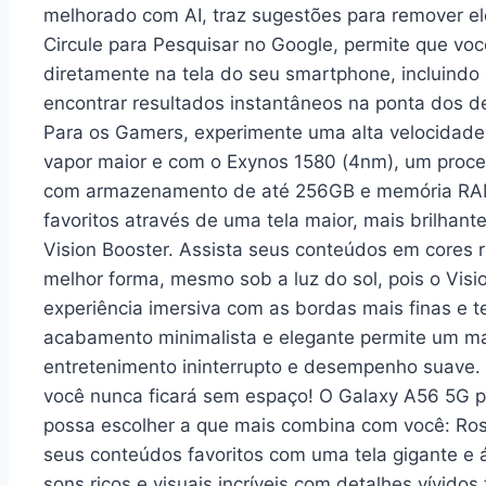
melhorado com AI, traz sugestões para remover e
Circule para Pesquisar no Google, permite que vo
diretamente na tela do seu smartphone, incluindo 
encontrar resultados instantâneos na ponta dos ded
Para os Gamers, experimente uma alta velocidad
vapor maior e com o Exynos 1580 (4nm), um proc
com armazenamento de até 256GB e memória RAM
favoritos através de uma tela maior, mais brilha
Vision Booster. Assista seus conteúdos em cores 
melhor forma, mesmo sob a luz do sol, pois o Visi
experiência imersiva com as bordas mais finas e t
acabamento minimalista e elegante permite um man
entretenimento ininterrupto e desempenho suave
você nunca ficará sem espaço! O Galaxy A56 5G p
possa escolher a que mais combina com você: Rosa
seus conteúdos favoritos com uma tela gigante e 
sons ricos e visuais incríveis com detalhes vívido