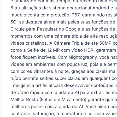
e atualizado por mais tempo, oferecendo uma exp
6 atualizações de sistema operacional Android e 
modelo conta com proteção IP67, garantindo resis
5G, se destaca ainda mais pelas suas funções de 
Circule para Pesquisar no Google e as funções de 
momentos com uma câmera tripla de alta resolução
vídeos cristalinos. A Câmera Tripla de até 50MP c
como a Selfie de 12 MP com vídeo HDR, garantem 
fotos fiquem incríveis. Com Nightography, você não
vídeos em ambientes com pouca luz, pois ele per
com cores vibrantes à noite, graças aos pixels ma
ruído permite selfies super claras em qualquer tip
inteligência artificial para desenvolver conteúdos 
de vídeo rápida com ajuda da AI para extrair as m
Melhor Rosto (Fotos em Movimento) garante que t
melhores poses com a ajuda da AI. Você ainda pode 
contraste, saturação, temperatura e cor com vários