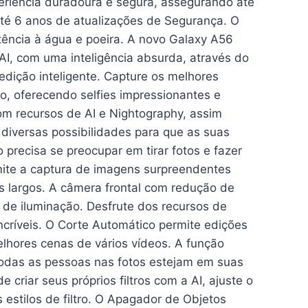
eriência duradoura e segura, assegurando até
até 6 anos de atualizações de Segurança. O
tência à água e poeira. A novo Galaxy A56
AI, com uma inteligência absurda, através do
edição inteligente. Capture os melhores
, oferecendo selfies impressionantes e
om recursos de AI e Nightography, assim
diversas possibilidades para que as suas
 precisa se preocupar em tirar fotos e fazer
mite a captura de imagens surpreendentes
is largos. A câmera frontal com redução de
o de iluminação. Desfrute dos recursos de
incríveis. O Corte Automático permite edições
elhores cenas de vários vídeos. A função
odas as pessoas nas fotos estejam em suas
criar seus próprios filtros com a AI, ajuste o
 estilos de filtro. O Apagador de Objetos