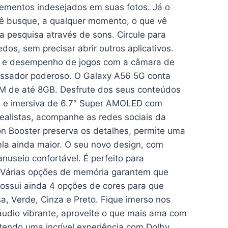
lementos indesejados em suas fotos. Já o
cê busque, a qualquer momento, o que vê
a pesquisa através de sons. Circule para
os, sem precisar abrir outros aplicativos.
e e desempenho de jogos com a câmara de
essador poderoso. O Galaxy A56 5G conta
 de até 8GB. Desfrute dos seus conteúdos
nte e imersiva de 6.7″ Super AMOLED com
realistas, acompanhe as redes sociais da
on Booster preserva os detalhes, permite uma
ela ainda maior. O seu novo design, com
useio confortável. É perfeito para
. Várias opções de memória garantem que
ossui ainda 4 opções de cores para que
, Verde, Cinza e Preto. Fique imerso nos
áudio vibrante, aproveite o que mais ama com
s tendo uma incrível experiência com Dolby