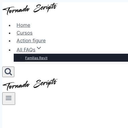
Pular
para
o
Home
Conteúdo
Cursos
Action figure
All FAQs
Famílias Revit