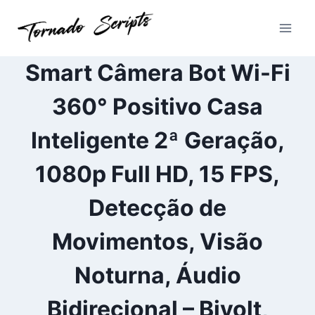
Pular
para
o
Conteúdo
Smart Câmera Bot Wi-Fi
360° Positivo Casa
Inteligente 2ª Geração,
1080p Full HD, 15 FPS,
Detecção de
Movimentos, Visão
Noturna, Áudio
Bidirecional – Bivolt,