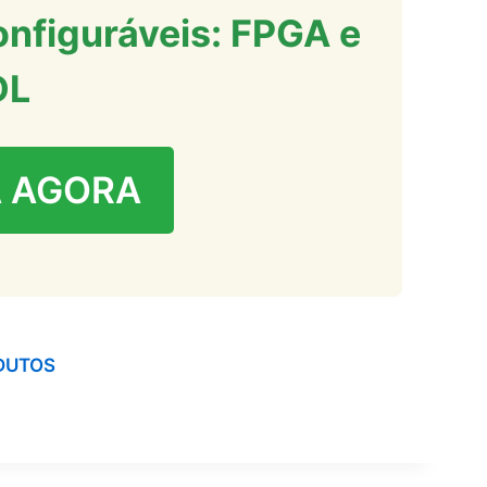
onfiguráveis: FPGA e
DL
 AGORA
DUTOS