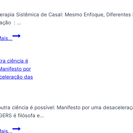
rapia Sistêmica de Casal: Mesmo Enfoque, Diferentes Perspectivas Clínica
publicação ‏ : ‎…
Psicoterapia
ais...
Sistêmica
de
Casal:
Mesmo
Enfoque,
Diferentes
Perspectivas
Clínicas
utra ciência é possível: Manifesto por uma desaceleraç
ERS é filósofa e…
Uma
ais...