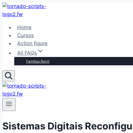
Pular
para
o
Home
Conteúdo
Cursos
Action figure
All FAQs
Famílias Revit
Sistemas Digitais Reconfig