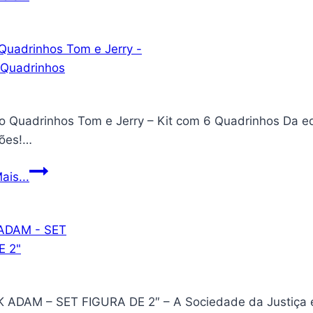
outra
ciência
é
possível:
Manifesto
por
 Quadrinhos Tom e Jerry – Kit com 6 Quadrinhos Da edi
uma
ões!…
desaceleração
das
Combo
ais...
ciências
Quadrinhos
Tom
e
Jerry
–
Kit
 ADAM – SET FIGURA DE 2″ – A Sociedade da Justiça é
com