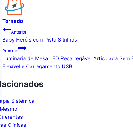
Tornado
Navegação
Anterior
Baby Heróis com Pista 8 trilhos
de
Próximo
Post
Luminaria de Mesa LED Recarregável Articulada Sem 
Flexível e Carregamento USB
lacionados