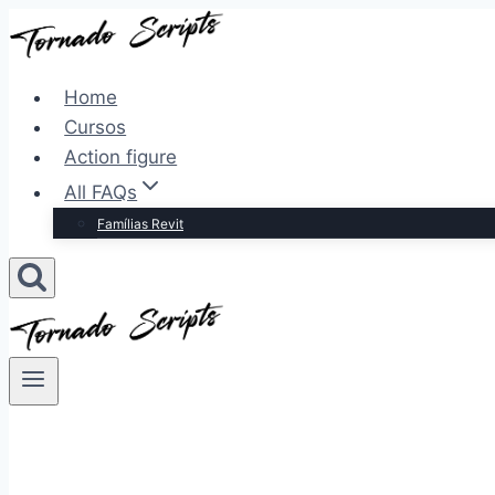
Pular
para
o
Home
Conteúdo
Cursos
Action figure
All FAQs
Famílias Revit