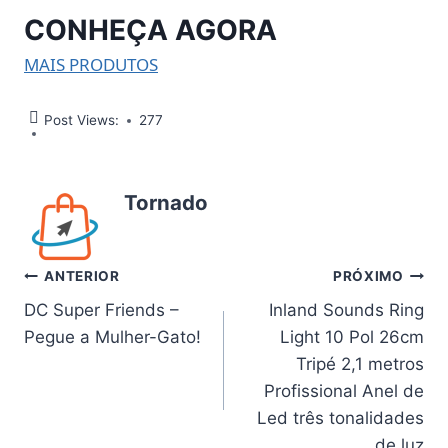
CONHEÇA AGORA
MAIS PRODUTOS
Post Views:
277
Tornado
Navegação
ANTERIOR
PRÓXIMO
DC Super Friends –
Inland Sounds Ring
de
Pegue a Mulher-Gato!
Light 10 Pol 26cm
Post
Tripé 2,1 metros
Profissional Anel de
Led três tonalidades
de luz