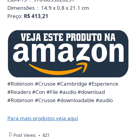
Dimensões ‏ : ‎ 14.9 x 0.8 x 21.1 cm
Preço:
R$ 413,21
#Robinson #Crusoe #Cambridge #Esperience
#Readers #Con #File #audio #download
#Robinson #Crusoe #downloadable #audio
Para mais produtos veja aqui
Post Views:
821