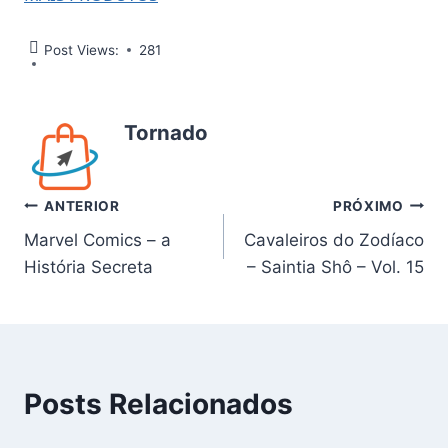
Post Views:
281
Tornado
Navegação
ANTERIOR
PRÓXIMO
Marvel Comics – a
Cavaleiros do Zodíaco
de
História Secreta
– Saintia Shô – Vol. 15
Post
Posts Relacionados