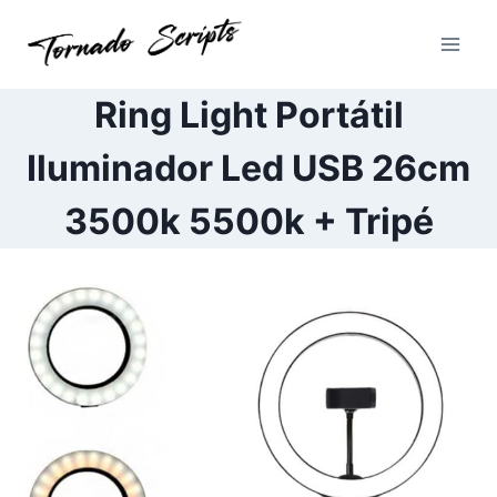
Pular
para
o
Conteúdo
Ring Light Portátil
Iluminador Led USB 26cm
3500k 5500k + Tripé