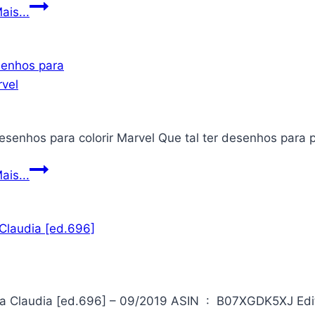
Baseado
ais...
em
Fatos
Reais
senhos para colorir Marvel Que tal ter desenhos para p
365
ais...
desenhos
para
colorir
Marvel