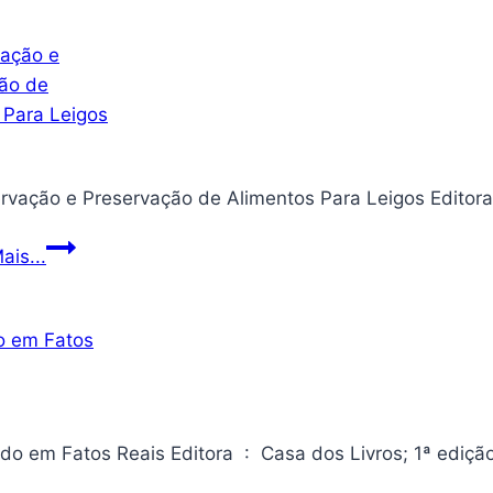
do
Terror
Conservação
ais...
e
Preservação
de
Alimentos
Para
Leigos