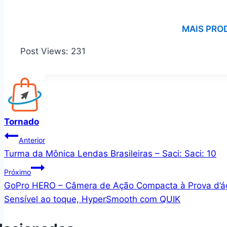
MAIS PRO
Post Views:
231
Tornado
Navegação
Anterior
Turma da Mônica Lendas Brasileiras – Saci: Saci: 10
de
Próximo
Post
GoPro HERO – Câmera de Ação Compacta à Prova d’águ
Sensível ao toque, HyperSmooth com QUIK