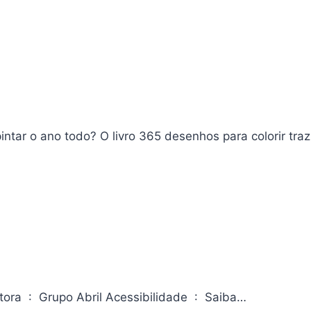
intar o ano todo? O livro 365 desenhos para colorir tra
Revista Claudia [ed.696] – 09/2019 ASIN ‏ : ‎ B07XGDK5XJ Editora ‏ : ‎ Grupo Abril Acessibilidade ‏ : ‎ Saiba…