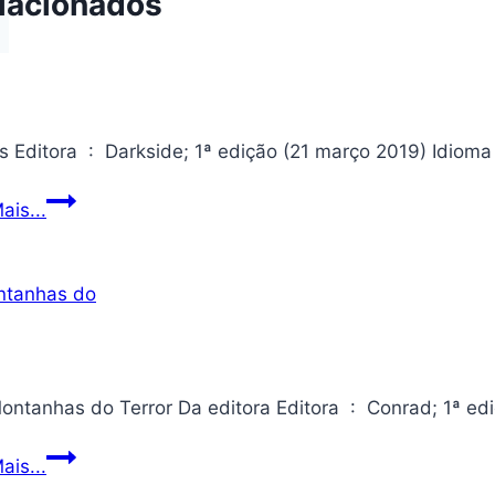
lacionados
Francis
ais...
Nas
ais...
Montanhas