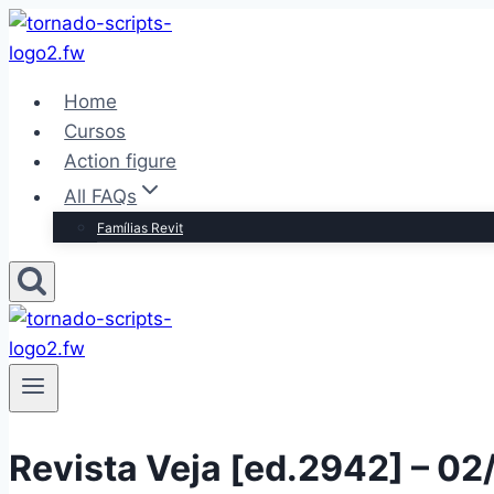
Pular
para
o
Home
Conteúdo
Cursos
Action figure
All FAQs
Famílias Revit
Revista Veja [ed.2942] – 0