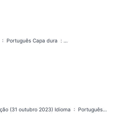
Francis Editora ‏ : ‎ Darkside; 1ª edição (21 março 2019) Idioma ‏ : ‎ Português Capa dura ‏ : ‎…
Nas Montanhas do Terror Da editora Editora ‏ : ‎ Conrad; 1ª edição (31 outubro 2023) Idioma ‏ : ‎ Português…