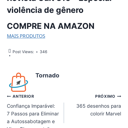
violência de gênero
COMPRE NA AMAZON
MAIS PRODUTOS
Post Views:
346
Tornado
Navegação
ANTERIOR
PRÓXIMO
Confiança Imparável:
365 desenhos para
de
7 Passos para Eliminar
colorir Marvel
Post
a Autossabotagem e