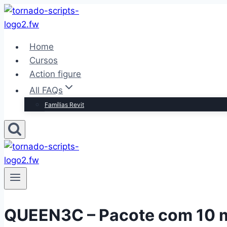
Pular
para
o
Home
Conteúdo
Cursos
Action figure
All FAQs
Famílias Revit
QUEEN3C – Pacote com 10 m