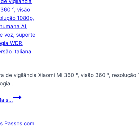
 de vigilância Xiaomi Mi 360 °, visão 360 °, resolução
logia…
Câmera
ais...
de
vigilância
Xiaomi
Mi
360