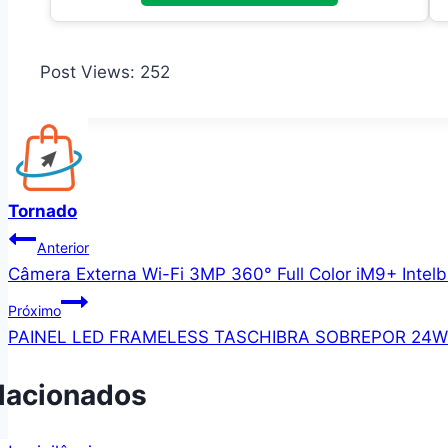
Post Views:
252
Tornado
Navegação
Anterior
Câmera Externa Wi-Fi 3MP 360° Full Color iM9+ Intelb
de
Próximo
Post
PAINEL LED FRAMELESS TASCHIBRA SOBREPOR 24
lacionados