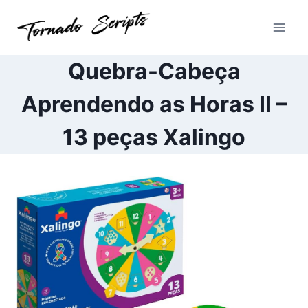
Pular
para
o
Conteúdo
Quebra-Cabeça
Aprendendo as Horas II –
13 peças Xalingo