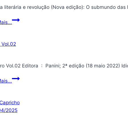
Boemia
ais...
literária
e
revolução
(Nova
edição):
O
submundo
Maestro
ais...
das
Vol.02
letras
no
Antigo
Regime