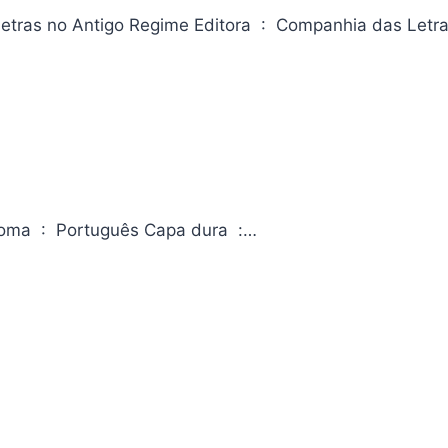
Boemia literária e revolução (Nova edição): O submundo das letras no Antigo Regime Editora ‏ : ‎
Maestro Vol.02 Editora ‏ : ‎ Panini; 2ª edição (18 maio 2022) Idioma ‏ : ‎ Português Capa dura ‏ :…