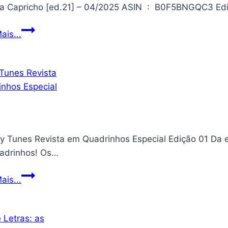
Revista
ais...
Capricho
[ed.21]
–
04/2025
y Tunes Revista em Quadrinhos Especial Edição 01 Da e
adrinhos! Os…
Looney
ais...
Tunes
Revista
em