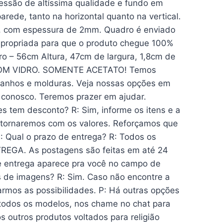
ssão de altíssima qualidade e fundo em
de, tanto na horizontal quanto na vertical.
de, com espessura de 2mm. Quadro é enviado
 apropriada para que o produto chegue 100%
 – 56cm Altura, 47cm de largura, 1,8cm de
OM VIDRO. SOMENTE ACETATO! Temos
manhos e molduras. Veja nossas opções em
 conosco. Teremos prazer em ajudar.
 tem desconto? R: Sim, informe os itens e a
etornaremos com os valores. Reforçamos que
P: Qual o prazo de entrega? R: Todos os
REGA. As postagens são feitas em até 24
e entrega aparece pra você no campo de
es de imagens? R: Sim. Caso não encontre a
rmos as possibilidades. P: Há outras opções
 todos os modelos, nos chame no chat para
s outros produtos voltados para religião