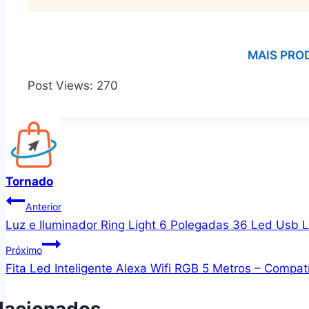
MAIS PRO
Post Views:
270
Tornado
Navegação
Anterior
Luz e Iluminador Ring Light 6 Polegadas 36 Led Usb 
de
Próximo
Post
Fita Led Inteligente Alexa Wifi RGB 5 Metros – Com
lacionados