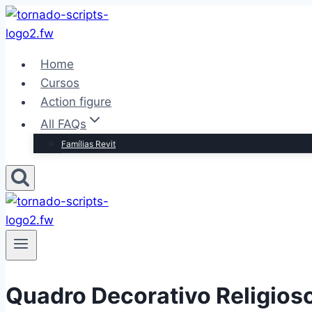
Pular
para
o
Home
Conteúdo
Cursos
Action figure
All FAQs
Famílias Revit
Quadro Decorativo Religios