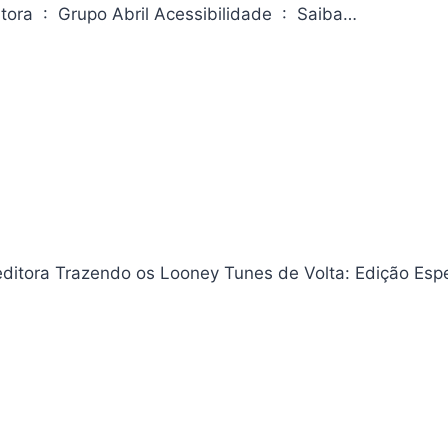
Revista Capricho [ed.21] – 04/2025 ASIN ‏ : ‎ B0F5BNGQC3 Editora ‏ : ‎ Grupo Abril Acessibilidade ‏ : ‎ Saiba…
ditora Trazendo os Looney Tunes de Volta: Edição Espe