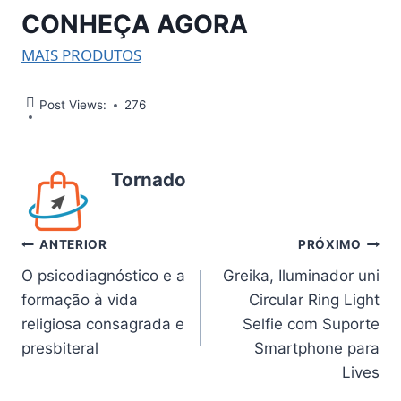
CONHEÇA AGORA
MAIS PRODUTOS
Post Views:
276
Tornado
Navegação
ANTERIOR
PRÓXIMO
O psicodiagnóstico e a
Greika, Iluminador uni
de
formação à vida
Circular Ring Light
Post
religiosa consagrada e
Selfie com Suporte
presbiteral
Smartphone para
Lives