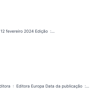
O pianista Da editora Editora ‏ : ‎ Record Data da publicação ‏ : ‎ 12 fevereiro 2024 Edição ‏ :…
Revista Mundo dos Super-Heróis 133 ASIN ‏ : ‎ B09KN4J1DC Editora ‏ : ‎ Editora Europa Data da publicação ‏ :…