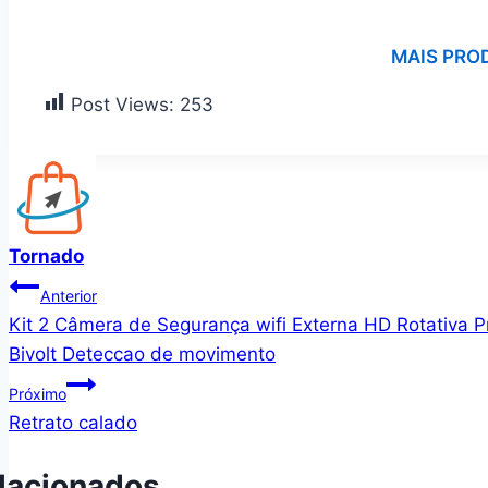
MAIS PRO
Post Views:
253
Tornado
Navegação
Anterior
Kit 2 Câmera de Segurança wifi Externa HD Rotativa 
de
Bivolt Deteccao de movimento
Post
Próximo
Retrato calado
lacionados