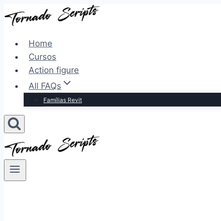
Pular
para
o
Home
Conteúdo
Cursos
Action figure
All FAQs
Famílias Revit