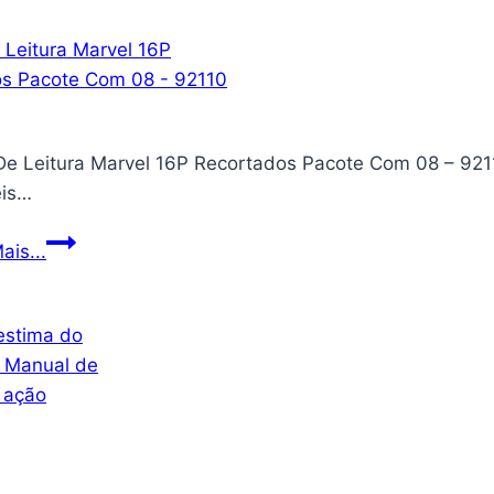
dos
Super-
Heróis
133
 De Leitura Marvel 16P Recortados Pacote Com 08 – 92
eis…
Livro
ais...
De
Leitura
Marvel
16P
Recortados
Pacote
Com
08