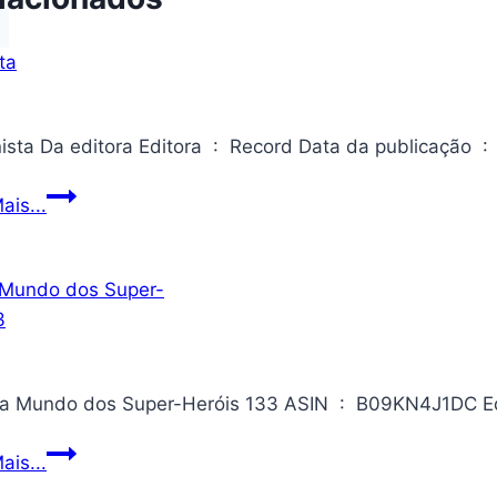
O
ais...
pianista
Revista
ais...
Mundo