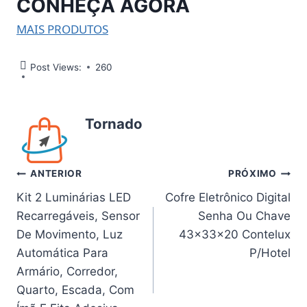
CONHEÇA AGORA
MAIS PRODUTOS
Post Views:
260
Tornado
Navegação
ANTERIOR
PRÓXIMO
Kit 2 Luminárias LED
Cofre Eletrônico Digital
de
Recarregáveis, Sensor
Senha Ou Chave
Post
De Movimento, Luz
43x33x20 Contelux
Automática Para
P/Hotel
Armário, Corredor,
Quarto, Escada, Com