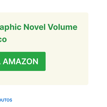
aphic Novel Volume
co
A AMAZON
DUTOS