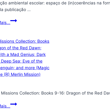
o ambiental escolar: espaço de (in)coerências na formação das s
Hulk
e
Data da publicação ‏…
Homem-
Educação
ais...
Aranha
ambiental
escolar:
espaço
de
(in)coerências
na
formação
das
sociedades
sustentáveis
n Missions Collection: Books 9-16: Dragon of the Red 
Merlin
ais...