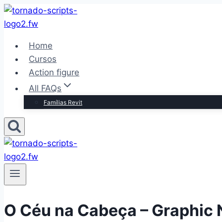
Pular
para
o
Home
Conteúdo
Cursos
Action figure
All FAQs
Famílias Revit
O Céu na Cabeça – Graphic 