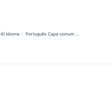
Living With Him Editora ‏ : ‎ NewPOP; 1ª edição (11 outubro 2024) Idioma ‏ : ‎ Português Capa comum ‏…