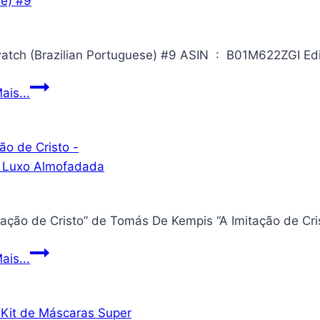
Overwatch
ais...
(Brazilian
Portuguese)
#9
itação de Cristo” de Tomás De Kempis “A Imitação de Cr
A
ais...
Imitação
de
Cristo