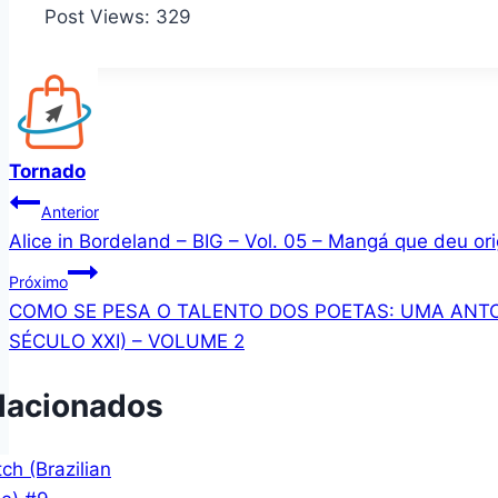
Post Views:
329
Tornado
Navegação
Anterior
Alice in Bordeland – BIG – Vol. 05 – Mangá que deu ori
de
Próximo
Post
COMO SE PESA O TALENTO DOS POETAS: UMA ANTOLO
SÉCULO XXI) – VOLUME 2
lacionados