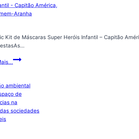
–
Edição
de
Luxo
ic Kit de Máscaras Super Heróis Infantil – Capitão Am
Almofadada
FestasAs…
Generic
ais...
Kit
de
Máscaras
Super
Heróis
Infantil
–
Capitão
América,