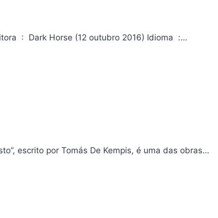
Overwatch (Brazilian Portuguese) #9 ASIN ‏ : ‎ B01M622ZGI Editora ‏ : ‎ Dark Horse (12 outubro 2016) Idioma ‏ :…
isto”, escrito por Tomás De Kempis, é uma das obras…