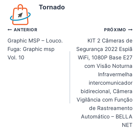
Tornado
Navegação
ANTERIOR
PRÓXIMO
Graphic MSP – Louco.
KIT 2 Câmeras de
de
Fuga: Graphic msp
Segurança 2022 Espiã
Post
Vol. 10
WiFi, 1080P Base E27
com Visão Noturna
Infravermelha
intercomunicador
bidirecional, Câmera
Vigilância com Função
de Rastreamento
Automático – BELLA
NET