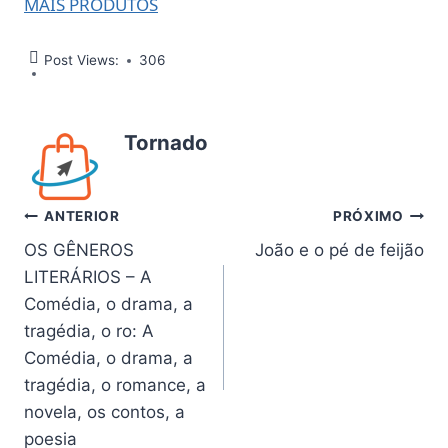
MAIS PRODUTOS
Post Views:
306
Tornado
Navegação
ANTERIOR
PRÓXIMO
OS GÊNEROS
João e o pé de feijão
de
LITERÁRIOS – A
Post
Comédia, o drama, a
tragédia, o ro: A
Comédia, o drama, a
tragédia, o romance, a
novela, os contos, a
poesia