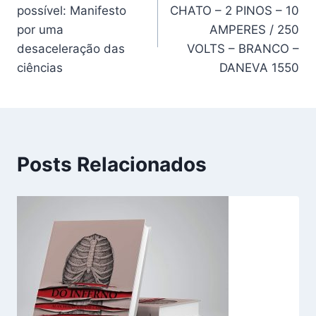
de
possível: Manifesto
CHATO – 2 PINOS – 10
Post
por uma
AMPERES / 250
desaceleração das
VOLTS – BRANCO –
ciências
DANEVA 1550
Posts Relacionados