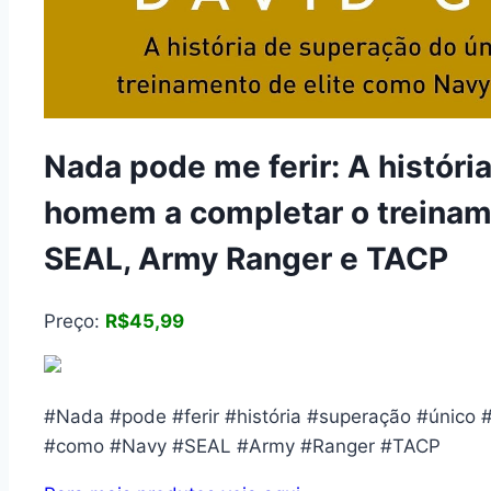
Nada pode me ferir: A históri
homem a completar o treinam
SEAL, Army Ranger e TACP
Preço:
R$45,99
#Nada #pode #ferir #história #superação #único 
#como #Navy #SEAL #Army #Ranger #TACP