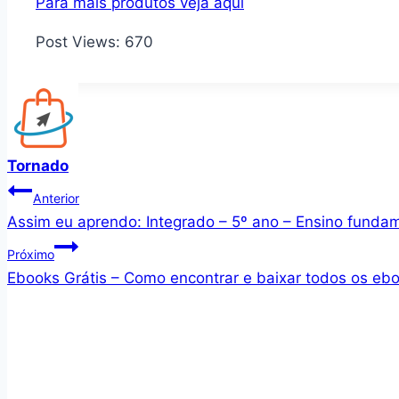
Para mais produtos veja aqui
Post Views:
670
Tornado
Navegação
Anterior
Assim eu aprendo: Integrado – 5º ano – Ensino fundam
de
Próximo
Post
Ebooks Grátis – Como encontrar e baixar todos os ebo