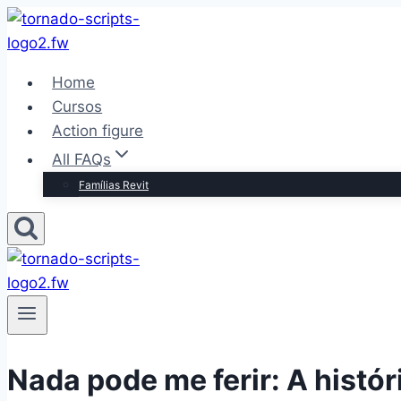
Pular
para
o
Home
Conteúdo
Cursos
Action figure
All FAQs
Famílias Revit
Nada pode me ferir: A histó