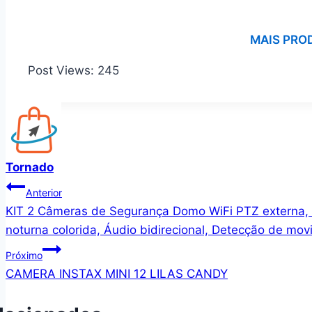
MAIS PRO
Post Views:
245
Tornado
Navegação
Anterior
KIT 2 Câmeras de Segurança Domo WiFi PTZ externa, 
de
noturna colorida, Áudio bidirecional, Detecção de mo
Post
Próximo
CAMERA INSTAX MINI 12 LILAS CANDY