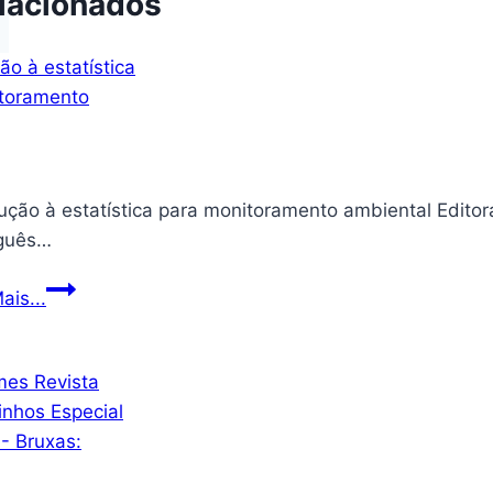
lacionados
à estatística para monitoramento ambiental Editora ‏ : ‎ InterSaberes; 1ª edição (10 abril 2024) Idioma ‏ 
guês…
Introdução
ais...
à
estatística
para
monitoramento
ambiental