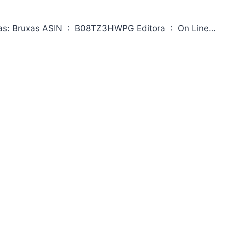
Pró-Games Revista em Quadrinhos Especial Edição 01 – Bruxas: Bruxas ASIN ‏ : ‎ B08TZ3HWPG Editora ‏ : ‎ On Line…