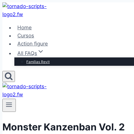
Pular
para
o
Home
Conteúdo
Cursos
Action figure
All FAQs
Famílias Revit
Monster Kanzenban Vol. 2