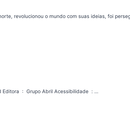
orte, revolucionou o mundo com suas ideias, foi perse
Revista Veja Rio [ed.1463] – 09/05/2025 ASIN ‏ : ‎ B0F8491RZB Editora ‏ : ‎ Grupo Abril Acessibilidade ‏ : ‎…