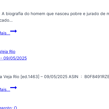
: A biografia do homem que nasceu pobre e jurado de m
ficado…
Jesus:
ais...
A
biografia
do
homem
que
nasceu
pobre
e
Revista
ais...
jurado
Veja
de
Rio
morte,
[ed.1463]