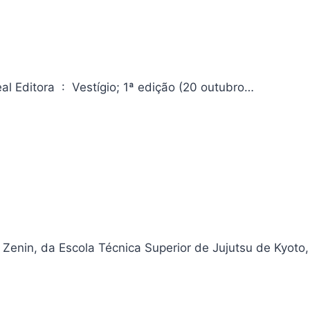
Era um garoto: O soldado brasileiro de Hitler – Uma história real Editora ‏ : ‎ Vestígio; 1ª edição (20 outubro…
i Zenin, da Escola Técnica Superior de Jujutsu de Kyoto,