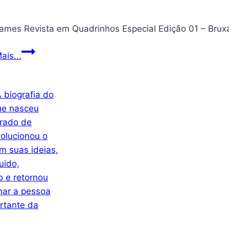
Pró-
ais...
Games
Revista
em
Quadrinhos
Especial
Edição
01
–
Bruxas:
Bruxas