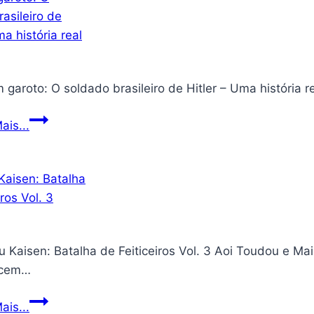
revolucionou
–
o
09/05/2025
mundo
com
suas
ideias,
foi
Era
ais...
perseguido,
um
crucificado
garoto:
e
O
retornou
soldado
dos
brasileiro
…
de
tornar
u Kaisen: Batalha de Feiticeiros Vol. 3 Aoi Toudou e Ma
Hitler
a
ecem…
–
pessoa
Uma
Jujutsu
mais
ais...
história