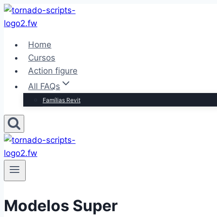
Pular
para
o
Home
Conteúdo
Cursos
Action figure
All FAQs
Famílias Revit
Modelos Super