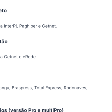
eto
 InterPj, Paghiper e Getnet.
tão
ia Getnet e eRede.
ngu, Braspress, Total Express, Rodonaves,
os (versão Pro e multiPro)