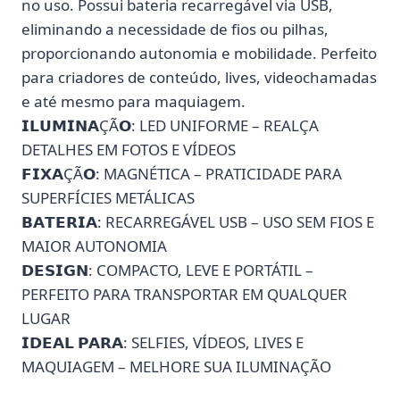
no uso. Possui bateria recarregável via USB,
eliminando a necessidade de fios ou pilhas,
proporcionando autonomia e mobilidade. Perfeito
para criadores de conteúdo, lives, videochamadas
e até mesmo para maquiagem.
𝗜𝗟𝗨𝗠𝗜𝗡𝗔ÇÃ𝗢: LED UNIFORME – REALÇA
DETALHES EM FOTOS E VÍDEOS
𝗙𝗜𝗫𝗔ÇÃ𝗢: MAGNÉTICA – PRATICIDADE PARA
SUPERFÍCIES METÁLICAS
𝗕𝗔𝗧𝗘𝗥𝗜𝗔: RECARREGÁVEL USB – USO SEM FIOS E
MAIOR AUTONOMIA
𝗗𝗘𝗦𝗜𝗚𝗡: COMPACTO, LEVE E PORTÁTIL –
PERFEITO PARA TRANSPORTAR EM QUALQUER
LUGAR
𝗜𝗗𝗘𝗔𝗟 𝗣𝗔𝗥𝗔: SELFIES, VÍDEOS, LIVES E
MAQUIAGEM – MELHORE SUA ILUMINAÇÃO