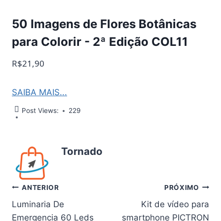
50 Imagens de Flores Botânicas
para Colorir - 2ª Edição COL11
R$21,90
SAIBA MAIS...
Post Views:
229
Tornado
Navegação
ANTERIOR
PRÓXIMO
Luminaria De
Kit de vídeo para
de
Emergencia 60 Leds
smartphone PICTRON