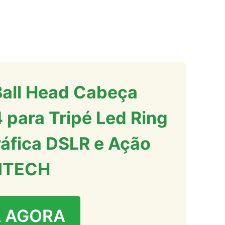
Ball Head Cabeça
 para Tripé Led Ring
áfica DSLR e Ação
MTECH
 AGORA