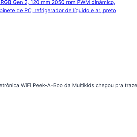
 ARGB Gen 2, 120 mm 2050 rpm PWM dinâmico,
inete de PC, refrigerador de líquido e ar, preto
etrônica WiFi Peek-A-Boo da Multikids chegou pra traze