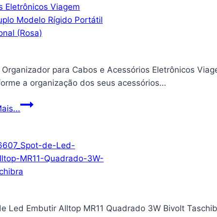
a-
Boo
Multikids
–
BB490
 Organizador para Cabos e Acessórios Eletrônicos Viag
forme a organização dos seus acessórios…
Estojo
ais...
Organizador
para
Cabos
e
Acessórios
Eletrônicos
Viagem
de Led Embutir Alltop MR11 Quadrado 3W Bivolt Tasc
Grande