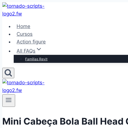
Pular
para
o
Home
Conteúdo
Cursos
Action figure
All FAQs
Famílias Revit
Mini Cabeça Bola Ball Head