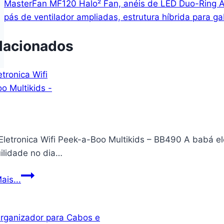
MasterFan MF120 Halo² Fan, anéis de LED Duo-Ring
pás de ventilador ampliadas, estrutura híbrida para gab
lacionados
Eletronica Wifi Peek-a-Boo Multikids – BB490 A babá el
ilidade no dia…
Baba
ais...
Eletronica
Wifi
Peek-