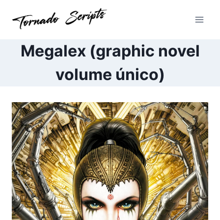
Pular
para
o
Conteúdo
Megalex (graphic novel
volume único)