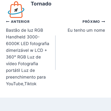
Tornado
Navegação
ANTERIOR
PRÓXIMO
Bastão de luz RGB
Eu tenho um nome
de
Handheld 3000-
Post
6000K LED fotografia
dimerizável w LCD +
360° RGB Luz de
vídeo Fotografia
portátil Luz de
preenchimento para
YouTube,Tiktok