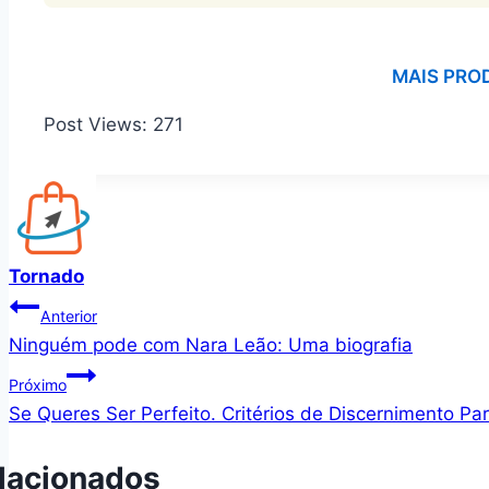
MAIS PRO
Post Views:
271
Tornado
Navegação
Anterior
Ninguém pode com Nara Leão: Uma biografia
de
Próximo
Post
Se Queres Ser Perfeito. Critérios de Discernimento Pa
lacionados