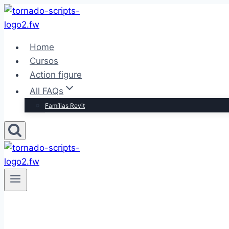
Pular
para
o
Home
Conteúdo
Cursos
Action figure
All FAQs
Famílias Revit