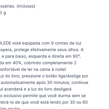
terias necessárias. (inclusas)
; 50 g
UOLEDE está equipada com 9 contas de luz
 áspera, protege efetivamente seus olhos. A
 e para baixo, esquerda e direita em 90°,
iada em 40%, cobrindo completamente 2
onfortável de ler na cama à noite!
do livro, pressione o botão liga/desliga por
ará automaticamente após 30 minutos; continue
ul acenderá e a luz do livro desligará
o exclusivo permite que você durma sem se
brá-lo de que você está lendo por 30 ou 60
iga ocular.