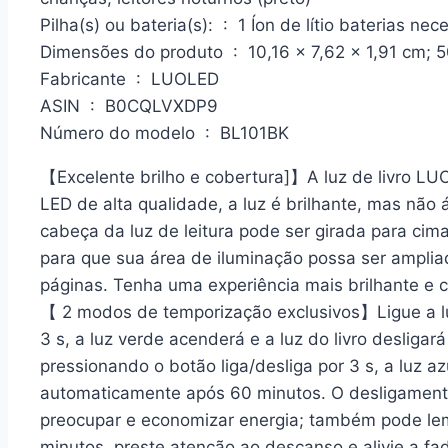
Pilha(s) ou bateria(s): ‏ : ‎ 1 Íon de lítio ba
Dimensões do produto ‏ : ‎ 10,16 x 7,62 x 1,91 cm
Fabricante ‏ : ‎ LUOLED
ASIN ‏ : ‎ B0CQLVXDP9
Número do modelo ‏ : ‎ BL101BK
【Excelente brilho e cobertura]】A luz de livro L
LED de alta qualidade, a luz é brilhante, mas não
cabeça da luz de leitura pode ser girada para cima
para que sua área de iluminação possa ser ampl
páginas. Tenha uma experiência mais brilhante e c
【 2 modos de temporização exclusivos】Ligue a luz 
3 s, a luz verde acenderá e a luz do livro deslig
pressionando o botão liga/desliga por 3 s, a luz az
automaticamente após 60 minutos. O desligament
preocupar e economizar energia; também pode lem
minutos, preste atenção ao descanso e alivie a fad