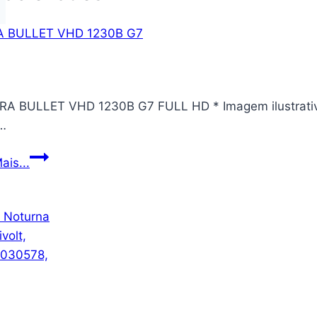
A BULLET VHD 1230B G7 FULL HD * Imagem ilustrativa
…
CAMERA
ais...
BULLET
VHD
1230B
G7
FULL
HD