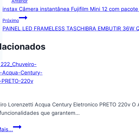
Anterior
instax Câmera instantânea Fujifilm Mini 12 com pacote 
de
Próximo
Post
PAINEL LED FRAMELESS TASCHIBRA EMBUTIR 36W
lacionados
iro Lorenzetti Acqua Century Eletronico PRETO 220v O A
 funcionalidades que garantem…
Chuveiro
ais...
Lorenzetti