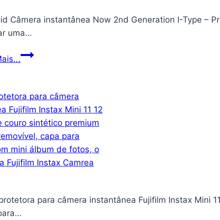
Grafite/Inox,
oid Câmera instantânea Now 2nd Generation I-Type – P
1500W,
ar uma…
110V
–
Polaroid
ais...
AFN-
Câmera
40-
instantânea
PI
Now
2nd
Generation
I-
Type
–
Preto
e
rotetora para câmera instantânea Fujifilm Instax Mini 1
branco
para…
(9072)