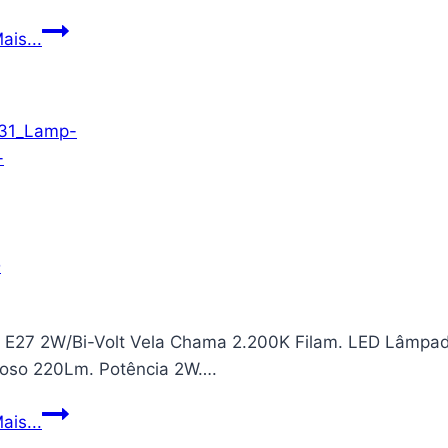
Capa
ais...
protetora
para
câmera
instantânea
Fujifilm
Instax
Mini
11
12
9,
capa
 E27 2W/Bi-Volt Vela Chama 2.200K Filam. LED Lâmpa
de
oso 220Lm. Potência 2W….
couro
sintético
Lamp.
ais...
premium
E27