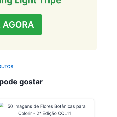
ng Light Tripe
 AGORA
DUTOS
pode gostar