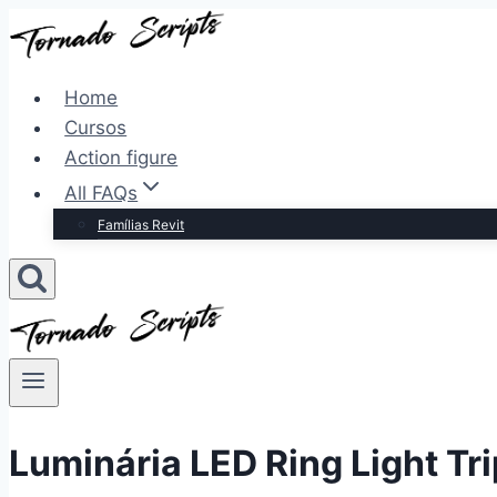
Pular
para
o
Home
Conteúdo
Cursos
Action figure
All FAQs
Famílias Revit
Luminária LED Ring Light Tr