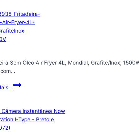
Acqua
Century
Eletronico
PRETO
220v
eira Sem Óleo Air Fryer 4L, Mondial, Grafite/Inox, 150
r com…
Fritadeira
ais...
Sem
Óleo
Air
Fryer
4L,
Mondial,