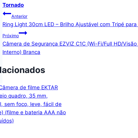
Tornado
Navegação
Anterior
Ring Light 30cm LED – Brilho Ajustável com Tripé par
de
Próximo
Post
Câmera de Segurança EZVIZ C1C (Wi-Fi/Full HD/Visão 
Interno) Branca
lacionados