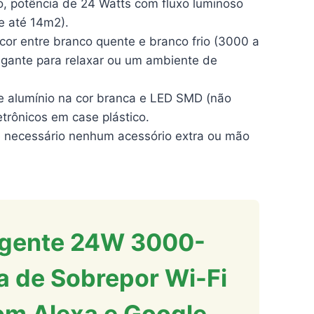
 potência de 24 Watts com fluxo luminoso
 até 14m2).
or entre branco quente e branco frio (3000 a
egante para relaxar ou um ambiente de
alumínio na cor branca e LED SMD (não
etrônicos em case plástico.
é necessário nenhum acessório extra ou mão
ligente 24W 3000-
 de Sobrepor Wi-Fi
om Alexa e Google