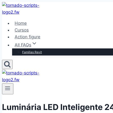
Pular
para
o
Home
Conteúdo
Cursos
Action figure
All FAQs
Famílias Revit
Luminária LED Inteligente