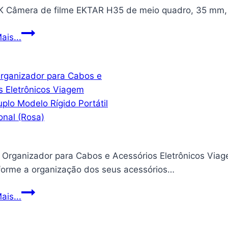
 Câmera de filme EKTAR H35 de meio quadro, 35 mm, reut
KODAK
ais...
Câmera
de
filme
EKTAR
H35
de
meio
quadro,
 Organizador para Cabos e Acessórios Eletrônicos Viag
35
forme a organização dos seus acessórios…
mm,
reutilizável,
Estojo
ais...
sem
Organizador
foco,
para
leve,