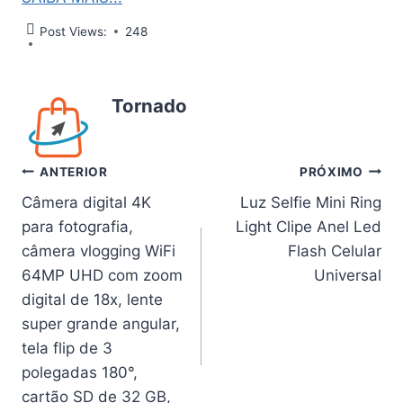
Post Views:
248
Tornado
Navegação
ANTERIOR
PRÓXIMO
Câmera digital 4K
Luz Selfie Mini Ring
de
para fotografia,
Light Clipe Anel Led
Post
câmera vlogging WiFi
Flash Celular
64MP UHD com zoom
Universal
digital de 18x, lente
super grande angular,
tela flip de 3
polegadas 180°,
cartão SD de 32 GB,