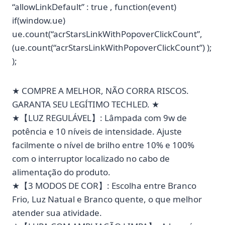
“allowLinkDefault” : true , function(event)
if(window.ue)
ue.count(“acrStarsLinkWithPopoverClickCount”,
(ue.count(“acrStarsLinkWithPopoverClickCount”) );
);
★ COMPRE A MELHOR, NÃO CORRA RISCOS.
GARANTA SEU LEGÍTIMO TECHLED. ★
★【LUZ REGULÁVEL】: Lâmpada com 9w de
potência e 10 níveis de intensidade. Ajuste
facilmente o nível de brilho entre 10% e 100%
com o interruptor localizado no cabo de
alimentação do produto.
★【3 MODOS DE COR】: Escolha entre Branco
Frio, Luz Natual e Branco quente, o que melhor
atender sua atividade.