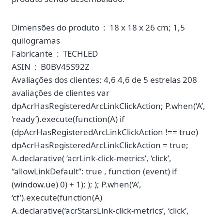
Dimensões do produto ‏ : ‎ 18 x 18 x 26 cm; 1,5
quilogramas
Fabricante ‏ : ‎ TECHLED
ASIN ‏ : ‎ B0BV45S92Z
Avaliações dos clientes: 4,6 4,6 de 5 estrelas 208
avaliações de clientes var
dpAcrHasRegisteredArcLinkClickAction; P.when(‘A’,
‘ready’).execute(function(A) if
(dpAcrHasRegisteredArcLinkClickAction !== true)
dpAcrHasRegisteredArcLinkClickAction = true;
A.declarative( ‘acrLink-click-metrics’, ‘click’,
“allowLinkDefault”: true , function (event) if
(window.ue) 0) + 1); ); ); P.when(‘A’,
‘cf’).execute(function(A)
A.declarative(‘acrStarsLink-click-metrics’, ‘click’,