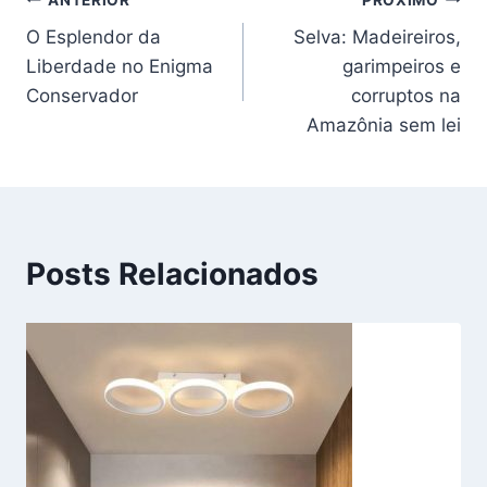
Navegação
O Esplendor da
Selva: Madeireiros,
de
Liberdade no Enigma
garimpeiros e
Post
Conservador
corruptos na
Amazônia sem lei
Posts Relacionados