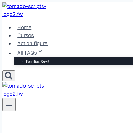
Pular
para
o
Home
Conteúdo
Cursos
Action figure
All FAQs
Famílias Revit