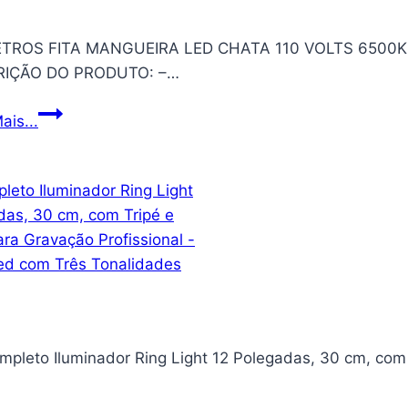
TROS FITA MANGUEIRA LED CHATA 110 VOLTS 6500
RIÇÃO DO PRODUTO: –…
03
ais...
METROS
FITA
MANGUEIRA
LED
CHATA
110
VOLTS
6500K
BRANCO
ompleto Iluminador Ring Light 12 Polegadas, 30 cm, com
FRIO
+
CONECTOR