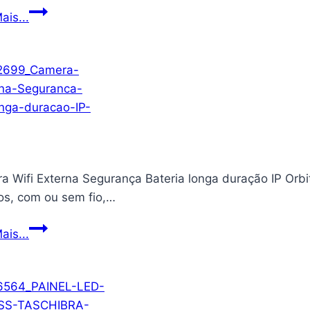
Kit
ais...
AREA
Completo
EXTERNA
Iluminador
E
Ring
INTERNA
Light
12
Polegadas,
30
cm,
a Wifi Externa Segurança Bateria longa duração IP Orbi
com
nos, com ou sem fio,…
Tripé
e
Camera
ais...
Dimmer
Wifi
para
Externa
Gravação
Segurança
Profissional
Bateria
–