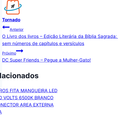
Tornado
Navegação
Anterior
O Livro dos livros – Edição Literária da Bíblia Sagra
de
sem números de capítulos e versículos
Post
Próximo
DC Super Friends – Pegue a Mulher-Gato!
lacionados