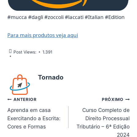
#mucca #dagli #zoccoli #laccati #Italian #Edition
Para mais produtos veja aqui
Post Views:
1.391
Tornado
Navegação
ANTERIOR
PRÓXIMO
Aprenda em casa
Curso Completo de
de
Exercitando a Escrita:
Direito Processual
Post
Cores e Formas
Tributário – 6ª Edição
2024