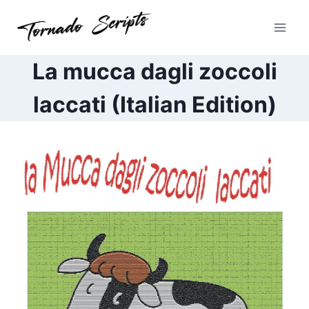
Pular
para
o
Conteúdo
La mucca dagli zoccoli
laccati (Italian Edition)