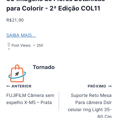
para Colorir - 2ª Edição COL11
R$21,90
SAIBA MAIS...
Post Views:
250
Tornado
Navegação
ANTERIOR
PRÓXIMO
FUJIFILM Câmera sem
Suporte Reto Mesa
de
espelho X-M5 – Prata
Para câmera Dslr
Post
celular ring Light 35-
60 Cm