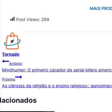
MAIS PRO
Post Views:
299
Tornado
Navegação
Anterior
Mindhunter: O primeiro caçador de serial killers ameri
de
Próximo
Post
As ciências da religião e o ensino religioso:: aproxima
lacionados