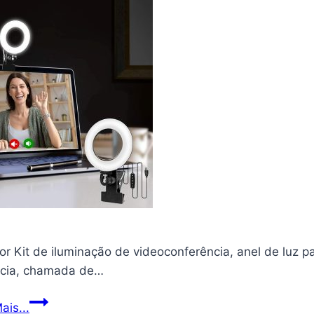
r Kit de iluminação de videoconferência, anel de luz p
ncia, chamada de…
Cyezcor
ais...