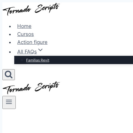
Pular
para
o
Home
Conteúdo
Cursos
Action figure
All FAQs
Famílias Revit