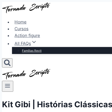
Pular
para
o
Home
Conteúdo
Cursos
Action figure
All FAQs
Famílias Revit
Kit Gibi | Histórias Clássica