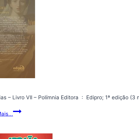
Histórias
ais...
–
Livro
VII