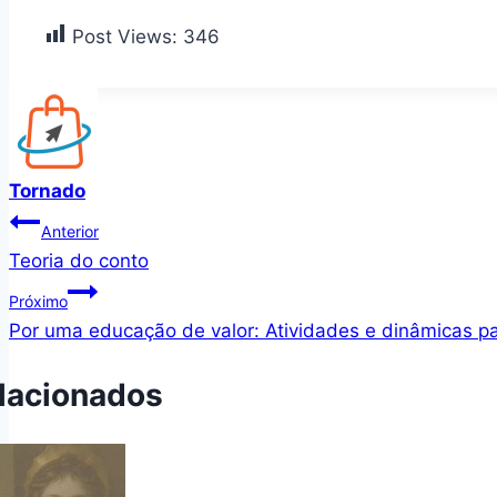
Post Views:
346
Tornado
Navegação
Anterior
Teoria do conto
de
Próximo
Post
Por uma educação de valor: Atividades e dinâmicas pa
lacionados