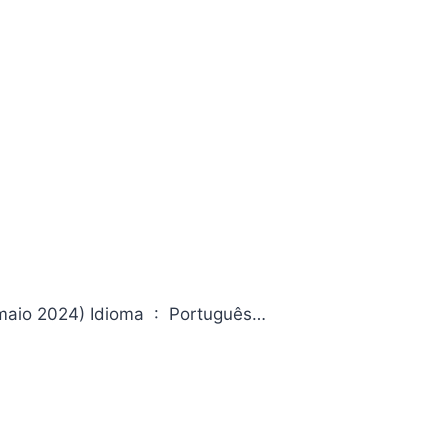
Histórias – Livro VII – Polímnia Editora ‏ : ‎ Edipro; 1ª edição (3 maio 2024) Idioma ‏ : ‎ Português…