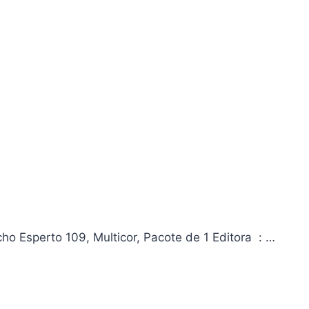
Livro Gibi Gibi Bíblico 10 Histórias Sortidas x 10 Unidades, Bicho Esperto 109, Multicor, Pacote de 1 Editora ‏ : ‎…