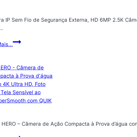
Dimmer
Youtuber
a IP Sem Fio de Segurança Externa, HD 6MP 2.5K Câmer
Selfie
…
Pro
Câmera
ais...
IP
Sem
Fio
de
Segurança
Externa,
HD
6MP
2.5K
 HERO – Câmera de Ação Compacta à Prova d’água com 
Câmera
de