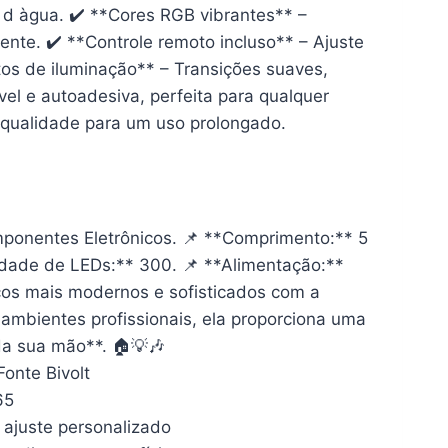
 d àgua. ✔️ **Cores RGB vibrantes** –
ente. ✔️ **Controle remoto incluso** – Ajuste
itos de iluminação** – Transições suaves,
ível e autoadesiva, perfeita para qualquer
de qualidade para um uso prolongado.
omponentes Eletrônicos. 📌 **Comprimento:** 5
dade de LEDs:** 300. 📌 **Alimentação:**
os mais modernos e sofisticados com a
ambientes profissionais, ela proporciona uma
 da sua mão**. 🏠💡🎶
onte Bivolt
65
ajuste personalizado