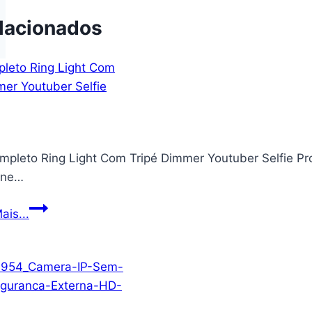
lacionados
mpleto Ring Light Com Tripé Dimmer Youtuber Selfie Pro
one…
Kit
ais...
Completo
Ring
Light
Com
Tripé