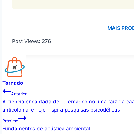
MAIS PRO
Post Views:
276
Tornado
Navegação
Anterior
A ciência encantada de Jurema: como uma raiz da caat
de
anticolonial e hoje inspira pesquisas psicodélicas
Post
Próximo
Fundamentos de acústica ambiental