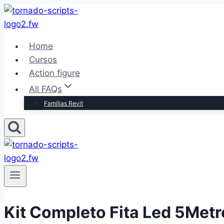
Pular
para
o
Home
Conteúdo
Cursos
Action figure
All FAQs
Famílias Revit
Kit Completo Fita Led 5Metr