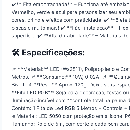
✔️** Fita emborrachada** – Funciona até embaixo
Vermelho, verde e azul para personalizar seu ambi
cores, brilho e efeitos com praticidade. ✔️ **5 efe
piscas e muito mais! ✔️ **Fácil instalação** – Flex
superfície. ✔️ **Alta durabilidade** – Materiais 
🛠 Especificações:
📌 **Material:** LED (Ws2811), Polipropileno e C
Metros. 📌 **Consumo:** 10W, 0,02A. 📌 **Quanti
Bivolt. 📌 **Peso:** Aprox. 120g.
Deixe seus espaç
**Fita LED RGB**! Seja para decoração, festas ou 
iluminação incrível com **controle total na palma
Contém: 1 Fita de Led RGB 5 Metros + Controle + F
🔹Material: LED 5050 com proteção em silicone IP
Tamanho: Rolo de 5m, com corte a cada 5cm para 