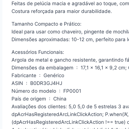
Feitas de pelúcia macia e agradável ao toque, com
Costura reforçada para maior durabilidade.
Tamanho Compacto e Prático:
Ideal para usar como chaveiro, pingente de mochil
Dimensões aproximadas: 10-12 cm, perfeito para le
Acessórios Funcionais:
Argola de metal e gancho resistente, garantindo fá
Dimensões da embalagem ‏ : ‎ 17,1 x 16,1 x 9,2
Fabricante ‏ : ‎ Genérico
ASIN ‏ : ‎ B0DR3GJ4HJ
Número do modelo ‏ : ‎ FP0001
País de origem ‏ : ‎ China
Avaliações dos clientes: 5,0 5,0 de 5 estrelas 3 av
dpAcrHasRegisteredArcLinkClickAction; P.when(‘A’, 
(dpAcrHasRegisteredArcLinkClickAction !== true) 