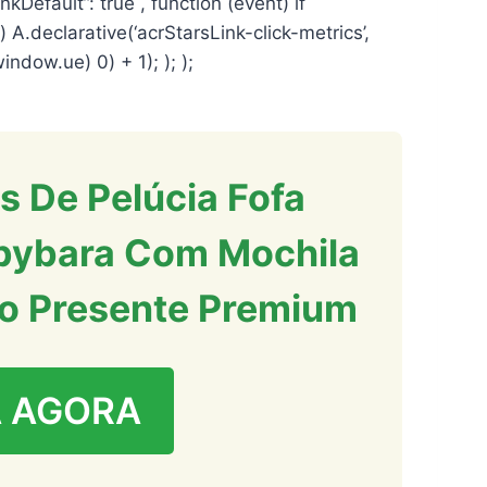
inkDefault”: true , function (event) if
A) A.declarative(‘acrStarsLink-click-metrics’,
window.ue) 0) + 1); ); );
s De Pelúcia Fofa
pybara Com Mochila
o Presente Premium
 AGORA