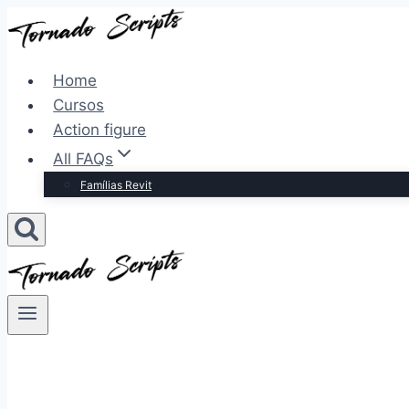
Pular
para
o
Home
Conteúdo
Cursos
Action figure
All FAQs
Famílias Revit