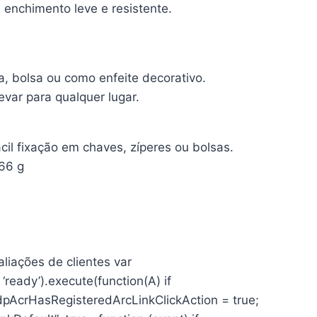
 enchimento leve e resistente.
a, bolsa ou como enfeite decorativo.
var para qualquer lugar.
cil fixação em chaves, zíperes ou bolsas.
 cm; 66 g
aliações de clientes var
‘ready’).execute(function(A) if
dpAcrHasRegisteredArcLinkClickAction = true;