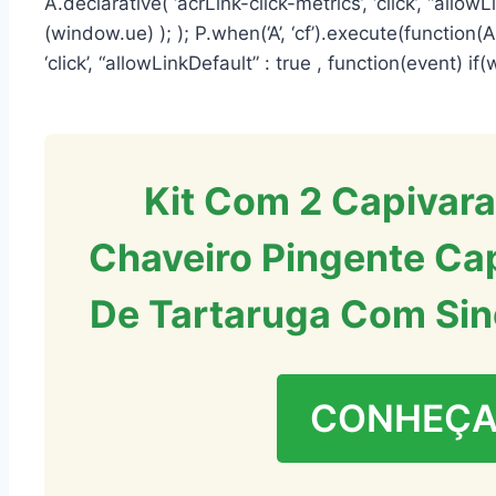
A.declarative( ‘acrLink-click-metrics’, ‘click’, “allowL
(window.ue) ); ); P.when(‘A’, ‘cf’).execute(function(
‘click’, “allowLinkDefault” : true , function(event) if(
Kit Com 2 Capivara
Chaveiro Pingente Ca
De Tartaruga Com Sin
CONHEÇA