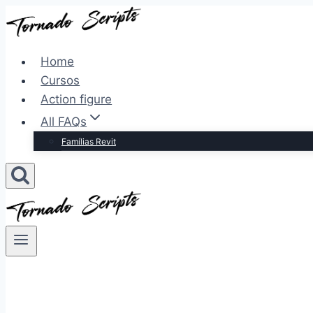
Pular
para
o
Home
Conteúdo
Cursos
Action figure
All FAQs
Famílias Revit