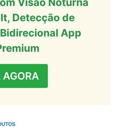
 com Visão Noturna
lt, Detecção de
Bidirecional App
Premium
 AGORA
DUTOS