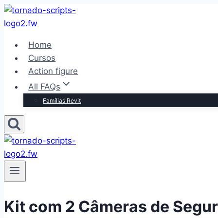
Pular
para
o
Home
Conteúdo
Cursos
Action figure
All FAQs
Famílias Revit
Kit com 2 Câmeras de Segu