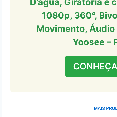
D’água, Giratória e
1080p, 360°, Bivo
Movimento, Áudio 
Yoosee – 
CONHEÇA
MAIS PRO