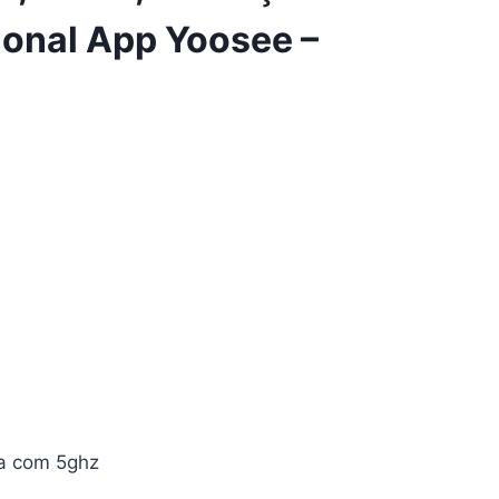
ional App Yoosee –
na com 5ghz