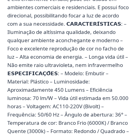
ambientes comerciais e residenciais. E possui foco
direcional, possibilitando focar a luz de acordo
com a sua necessidade. 𝗖𝗔𝗥𝗔𝗖𝗧𝗘𝗥𝗜́𝗦𝗧𝗜𝗖𝗔𝗦: –
Iluminação de altíssima qualidade, deixando
qualquer ambiente aconchegante e moderno –
Foco e excelente reprodução de cor no facho de
luz – Alta economia de energia. – Longa vida útil –
Não emite raio ultravioleta, nem infravermelho
𝗘𝗦𝗣𝗘𝗖𝗜𝗙𝗜𝗖𝗔𝗖̧𝗢̃𝗘𝗦: – Modelo: Embutir –
Material: Plástico – Luminosidade:
Aproximadamente 450 Lumens – Eficiência
luminosa: 70 lm/W – Vida útil estimada em 50.000
horas – Voltagem: AC110-220V (Bivolt) –
Frequência: 50/60 Hz – Ângulo de abertura: 36° –
Temperatura de cor: Branco Frio (6000K) / Branco
Quente (3000k) – Formato: Redondo / Quadrado –