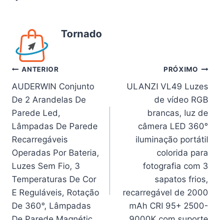
Tornado
Navegação
ANTERIOR
PRÓXIMO
AUDERWIN Conjunto
ULANZI VL49 Luzes
de
De 2 Arandelas De
de vídeo RGB
Post
Parede Led,
brancas, luz de
Lâmpadas De Parede
câmera LED 360°
Recarregáveis
iluminação portátil
Operadas Por Bateria,
colorida para
Luzes Sem Fio, 3
fotografia com 3
Temperaturas De Cor
sapatos frios,
E Reguláveis, Rotação
recarregável de 2000
De 360°, Lâmpadas
mAh CRI 95+ 2500-
De Parede Magnétic
9000K com suporte