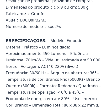
resolução de problemas provindo de compras.
Dimensões do produto ‏ : ‎ 9 x 9 x 3 cm; 500 g
Fabricante ‏ : ‎ Granfei
ASIN ‏ : ‎ B0CQ8PB2M3
Número do modelo ‏ : ‎ spot7w
𝗘𝗦𝗣𝗘𝗖𝗜𝗙𝗜𝗖𝗔𝗖̧𝗢̃𝗘𝗦: – Modelo: Embutir –
Material: Plástico – Luminosidade:
Aproximadamente 450 Lumens – Eficiência
luminosa: 70 lm/W – Vida útil estimada em 50.000
horas – Voltagem: AC110-220V (Bivolt) –
Frequência: 50/60 Hz – Ângulo de abertura: 36° –
Temperatura de cor: Branco Frio (6000K) / Branco
Quente (3000k) – Formato: Redondo / Quadrado –
Temperatura de operação: -10ºC a 45ºC –
Economia de energia em até 80% – Uso: interno –
Cor: Branco – Dimensão Total: 88 x 88 x 22 mm (L