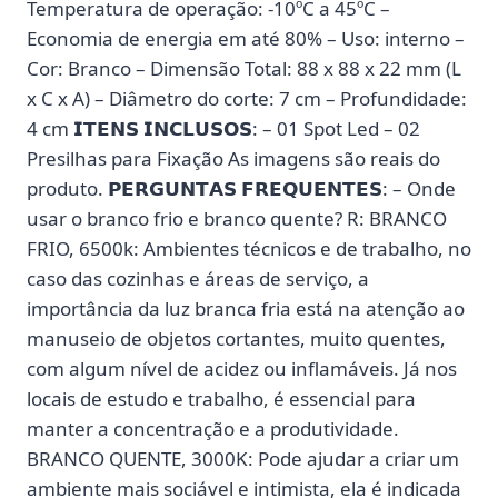
Temperatura de operação: -10ºC a 45ºC –
Economia de energia em até 80% – Uso: interno –
Cor: Branco – Dimensão Total: 88 x 88 x 22 mm (L
x C x A) – Diâmetro do corte: 7 cm – Profundidade:
4 cm 𝗜𝗧𝗘𝗡𝗦 𝗜𝗡𝗖𝗟𝗨𝗦𝗢𝗦: – 01 Spot Led – 02
Presilhas para Fixação As imagens são reais do
produto. 𝗣𝗘𝗥𝗚𝗨𝗡𝗧𝗔𝗦 𝗙𝗥𝗘𝗤𝗨𝗘𝗡𝗧𝗘𝗦: – Onde
usar o branco frio e branco quente? R: BRANCO
FRIO, 6500k: Ambientes técnicos e de trabalho, no
caso das cozinhas e áreas de serviço, a
importância da luz branca fria está na atenção ao
manuseio de objetos cortantes, muito quentes,
com algum nível de acidez ou inflamáveis. Já nos
locais de estudo e trabalho, é essencial para
manter a concentração e a produtividade.
BRANCO QUENTE, 3000K: Pode ajudar a criar um
ambiente mais sociável e intimista, ela é indicada