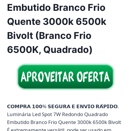
Embutido Branco Frio
Quente 3000k 6500k
Bivolt (Branco Frio
6500K, Quadrado)
𝗖𝗢𝗠𝗣𝗥𝗔 𝟭𝟬𝟬% 𝗦𝗘𝗚𝗨𝗥𝗔 𝗘 𝗘𝗡𝗩𝗜𝗢 𝗥𝗔́𝗣𝗜𝗗𝗢.
Luminária Led Spot 7W Redondo Quadrado
Embutido Branco Frio Quente 3000k 6500k Bivolt
É extremamente versátil, pode ser usado em